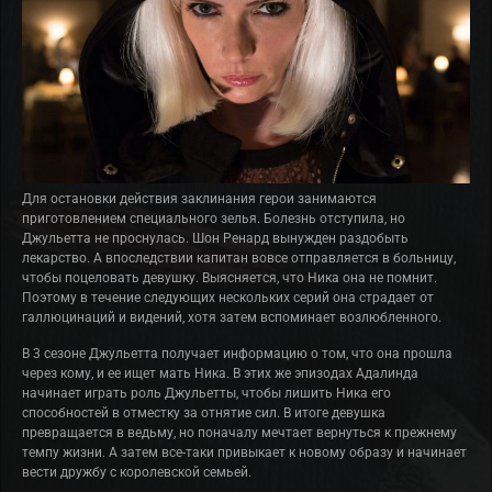
Для остановки действия заклинания герои занимаются
приготовлением специального зелья. Болезнь отступила, но
Джульетта не проснулась. Шон Ренард вынужден раздобыть
лекарство. А впоследствии капитан вовсе отправляется в больницу,
чтобы поцеловать девушку. Выясняется, что Ника она не помнит.
Поэтому в течение следующих нескольких серий она страдает от
галлюцинаций и видений, хотя затем вспоминает возлюбленного.
В 3 сезоне Джульетта получает информацию о том, что она прошла
через кому, и ее ищет мать Ника. В этих же эпизодах Адалинда
начинает играть роль Джульетты, чтобы лишить Ника его
способностей в отместку за отнятие сил. В итоге девушка
превращается в ведьму, но поначалу мечтает вернуться к прежнему
темпу жизни. А затем все-таки привыкает к новому образу и начинает
вести дружбу с королевской семьей.