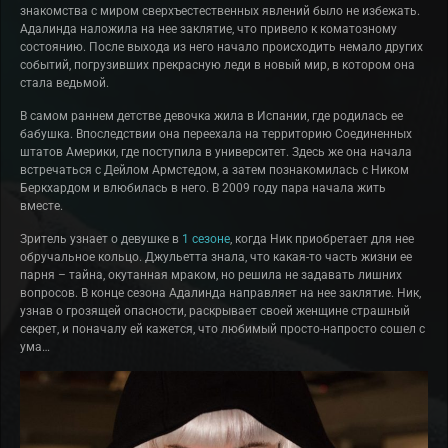
знакомства с миром сверхъестественных явлений было не избежать.
Адалинда наложила на нее заклятие, что привело к коматозному
состоянию. После выхода из него начало происходить немало других
событий, погрузивших прекрасную леди в новый мир, в котором она
стала ведьмой.
В самом раннем детстве девочка жила в Испании, где родилась ее
бабушка. Впоследствии она переехала на территорию Соединенных
штатов Америки, где поступила в университет. Здесь же она начала
встречаться с Дейлом Армстедом, а затем познакомилась с Ником
Беркхардом и влюбилась в него. В 2009 году пара начала жить
вместе.
Зритель узнает о девушке в
1 сезоне
, когда Ник приобретает для нее
обручальное кольцо. Джульетта знала, что какая-то часть жизни ее
парня – тайна, окутанная мраком, но решила не задавать лишних
вопросов. В конце сезона Адалинда направляет на нее заклятие. Ник,
узнав о грозящей опасности, раскрывает своей женщине страшный
секрет, и поначалу ей кажется, что любимый просто-напросто сошел с
ума…